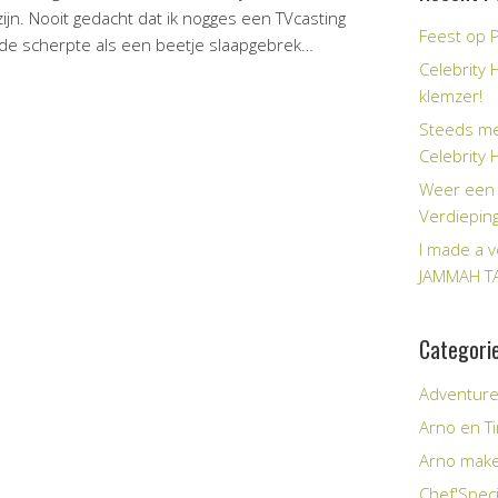
zijn. Nooit gedacht dat ik nogges een TVcasting
Feest op P
 de scherpte als een beetje slaapgebrek…
Celebrity 
klemzer!
Steeds me
Celebrity 
Weer een 
Verdiepin
I made a v
JAMMAH T
Categori
Adventur
Arno en 
Arno make
Chef'Speci