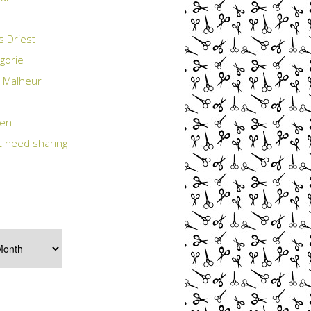
s Driest
gorie
 Malheur
ten
t need sharing