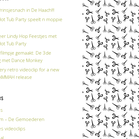
rinsjesnach in De Haach!!!
Hot Tub Party speelt n moppie
er Lindy Hop Feestjes met
Hot Tub Party
filmpje gemaakt: De 3de
g met Dance Monkey
ery retro videoclip for a new
AMMAH release
es
es
Tim – De Gemoederen
s videoclips
al