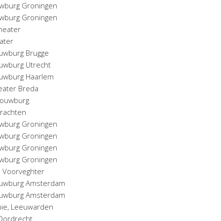
uwburg Groningen
uwburg Groningen
heater
ater
ouwburg Brugge
ouwburg Utrecht
ouwburg Haarlem
eater Breda
chouwburg
Drachten
uwburg Groningen
uwburg Groningen
uwburg Groningen
uwburg Groningen
e Voorveghter
houwburg Amsterdam
houwburg Amsterdam
nie, Leeuwarden
 Dordrecht