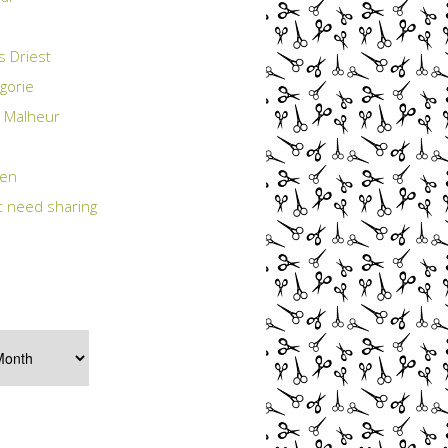
s Driest
gorie
 Malheur
ten
t need sharing