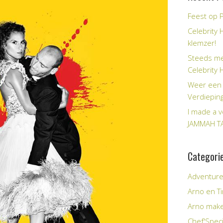
Feest op P
Celebrity 
klemzer!
Steeds me
Celebrity 
Weer een 
Verdiepin
I made a v
JAMMAH T
Categori
Adventur
Arno en 
Arno make
Chef'Speci