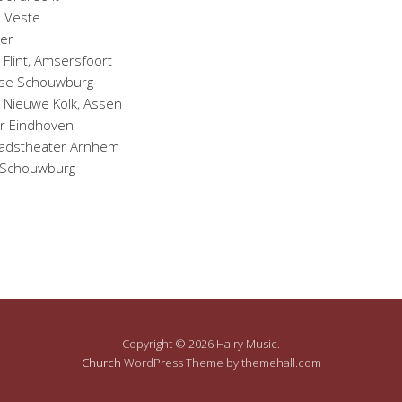
e Veste
ter
 Flint, Amsersfoort
mse Schouwburg
e Nieuwe Kolk, Assen
er Eindhoven
Stadstheater Arnhem
e Schouwburg
Copyright © 2026 Hairy Music.
Church
WordPress Theme by themehall.com