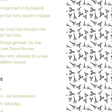
rinsjesnach in De Haach!!!
Hot Tub Party speelt n moppie
er Lindy Hop Feestjes met
Hot Tub Party
filmpje gemaakt: De 3de
g met Dance Monkey
ery retro videoclip for a new
AMMAH release
es
es
Tim – De Gemoederen
s videoclips
al