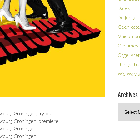
Dates
De Jongen
Geen cate
Maison du
Old times
Orgel Vre
Things tha
Wie Walvis
Archives
Archives
wburg Groningen, try-out
uwburg Groningen, première
uwburg Groningen
uwburg Groningen