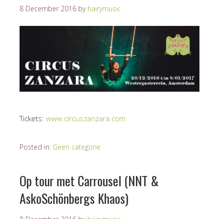
8 December 2016
by
hairymusic
Tickets:
www.circuszanzara.com
Posted in:
Geen categorie
Op tour met Carrousel (NNT &
AskoSchönbergs Khaos)