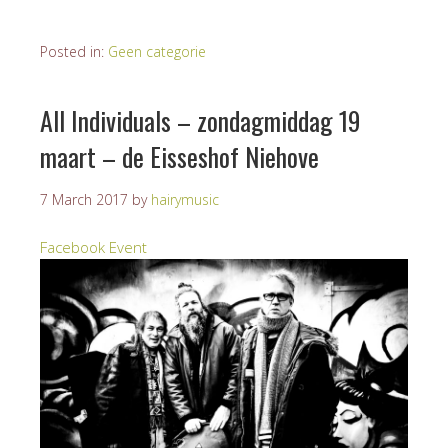
Posted in:
Geen categorie
All Individuals – zondagmiddag 19
maart – de Eisseshof Niehove
7 March 2017
by
hairymusic
Facebook Event