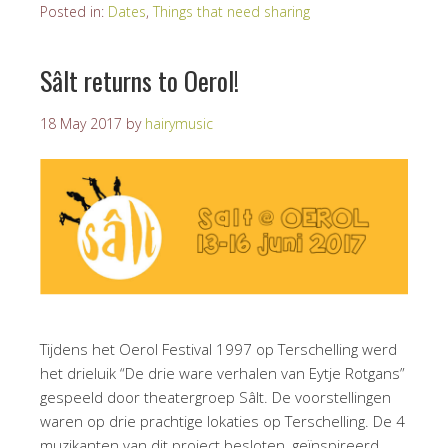
Posted in:
Dates
,
Things that need sharing
Sâlt returns to Oerol!
18 May 2017
by
hairymusic
Tijdens het Oerol Festival 1997 op Terschelling werd
het drieluik “De drie ware verhalen van Eytje Rotgans”
gespeeld door theatergroep Sâlt. De voorstellingen
waren op drie prachtige lokaties op Terschelling. De 4
muzikanten van dit project besloten, geïnspireerd