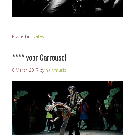
Posted in:
Dates
**** voor Carrousel
6 March 2017
by
hairymusic