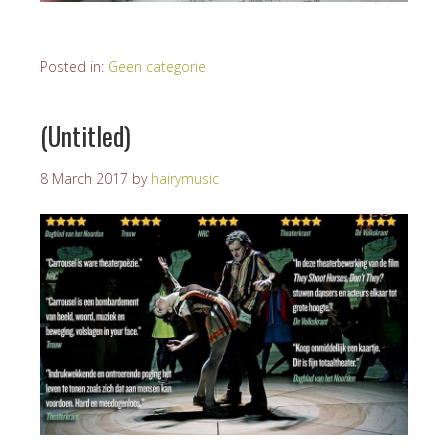
Posted in:
Geen categorie
(Untitled)
8 March 2017
by
hairymusic