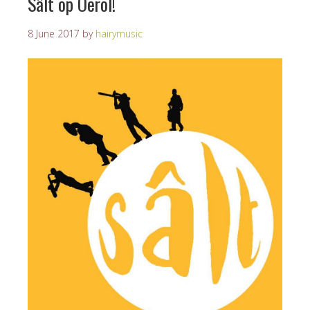
Sâlt op Oerol!
8 June 2017
by
hairymusic