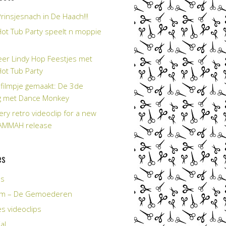
rinsjesnach in De Haach!!!
Hot Tub Party speelt n moppie
er Lindy Hop Feestjes met
Hot Tub Party
filmpje gemaakt: De 3de
g met Dance Monkey
ery retro videoclip for a new
AMMAH release
es
es
Tim – De Gemoederen
s videoclips
al