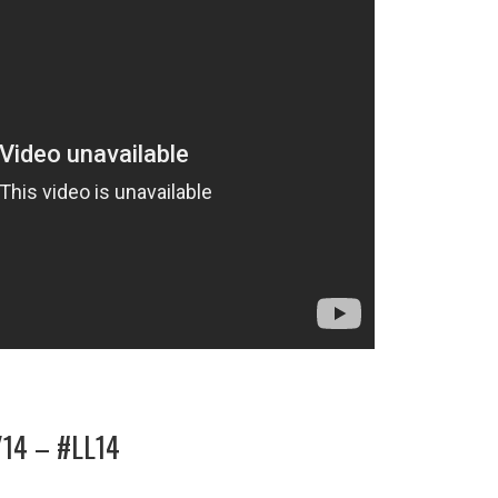
/14 – #LL14