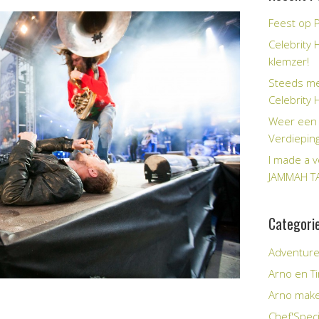
Feest op P
Celebrity 
klemzer!
Steeds me
Celebrity 
Weer een 
Verdiepin
I made a v
JAMMAH T
Categori
Adventur
Arno en 
Arno make
Chef'Speci