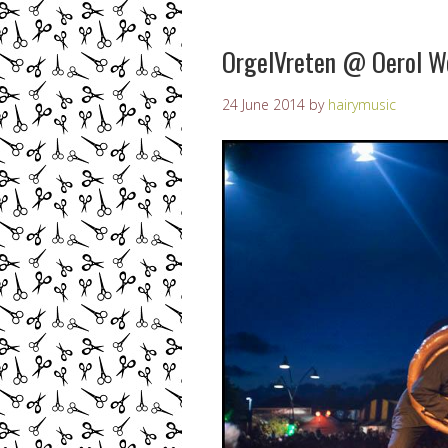
OrgelVreten @ Oerol W
24 June 2014
by
hairymusic