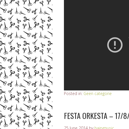
Posted in:
Geen categorie
FESTA ORKESTA – 17/8
25 June 2014
by
hairymusic