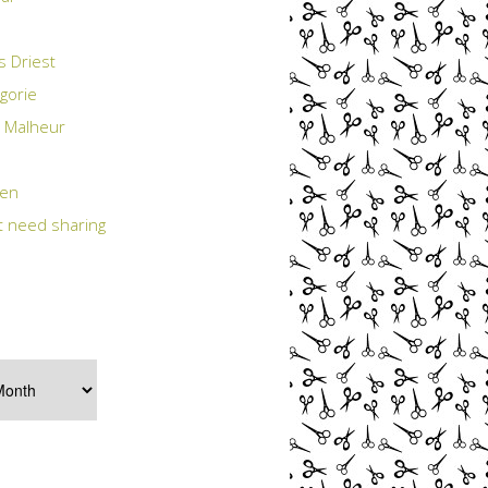
s Driest
gorie
 Malheur
ten
t need sharing