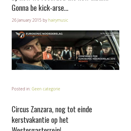
Gonna be kick-arse…
26 January 2015
by
hairymusic
Posted in:
Geen categorie
Circus Zanzara, nog tot einde
kerstvakantie op het
Westergasterrein!