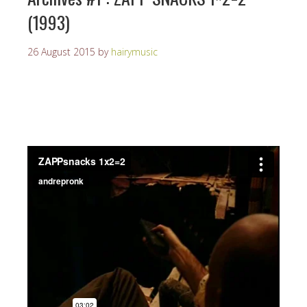
(1993)
26 August 2015
by
hairymusic