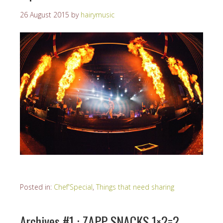
26 August 2015
by
hairymusic
Posted in:
Chef'Special
,
Things that need sharing
Archives #1 : ZAPP SNACKS 1×2=2